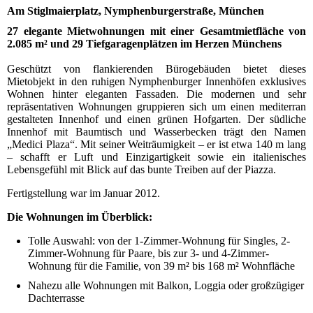
Am Stiglmaierplatz, Nymphenburgerstraße, München
27 elegante Mietwohnungen mit einer Gesamtmietfläche von
2.085 m² und 29 Tiefgaragenplätzen im Herzen Münchens
Geschützt von flankierenden Bürogebäuden bietet dieses
Mietobjekt in den ruhigen Nymphenburger Innenhöfen exklusives
Wohnen hinter eleganten Fassaden. Die modernen und sehr
repräsentativen Wohnungen gruppieren sich um einen mediterran
gestalteten Innenhof und einen grünen Hofgarten. Der südliche
Innenhof mit Baumtisch und Wasserbecken trägt den Namen
„Medici Plaza“. Mit seiner Weiträumigkeit – er ist etwa 140 m lang
– schafft er Luft und Einzigartigkeit sowie ein italienisches
Lebensgefühl mit Blick auf das bunte Treiben auf der Piazza.
Fertigstellung war im Januar 2012.
Die Wohnungen im Überblick:
Tolle Auswahl: von der 1-Zimmer-Wohnung für Singles, 2-
Zimmer-Wohnung für Paare, bis zur 3- und 4-Zimmer-
Wohnung für die Familie, von 39 m² bis 168 m² Wohnfläche
Nahezu alle Wohnungen mit Balkon, Loggia oder großzügiger
Dachterrasse